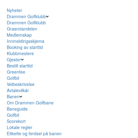
Nyheter
Drammen Golfklubb
Drammen Golfklubb
Grasrotandelen
Medlemskap
Innmeldingsskjema
Booking av starttid
Klubbmestere
Gjester
Bestill starttid
Greenfee
Golfbil
Veibeskrivelse
Avtalevilkår
Banen
Om Drammen Golfbane
Baneguide
Golfbil
Scorekort
Lokale regler
Etikette og ferdsel på banen