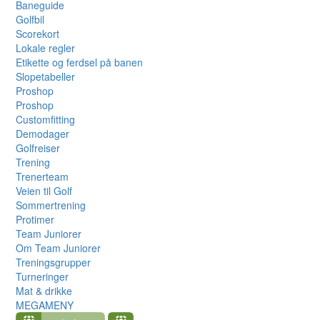
Baneguide
Golfbil
Scorekort
Lokale regler
Etikette og ferdsel på banen
Slopetabeller
Proshop
Proshop
Customfitting
Demodager
Golfreiser
Trening
Trenerteam
Veien til Golf
Sommertrening
Protimer
Team Juniorer
Om Team Juniorer
Treningsgrupper
Turneringer
Mat & drikke
MEGAMENY