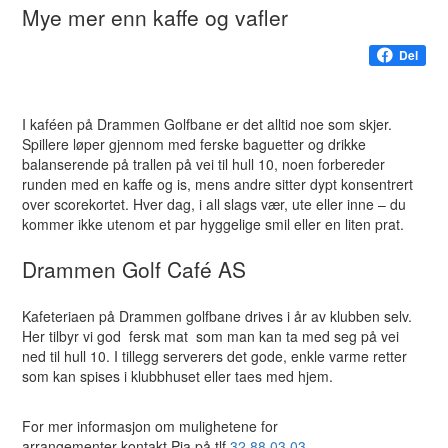
Mye mer enn kaffe og vafler
Del
I kaféen på Drammen Golfbane er det alltid noe som skjer.
Spillere løper gjennom med ferske baguetter og drikke
balanserende på trallen på vei til hull 10, noen forbereder
runden med en kaffe og is, mens andre sitter dypt konsentrert
over scorekortet. Hver dag, i all slags vær, ute eller inne – du
kommer ikke utenom et par hyggelige smil eller en liten prat.
Drammen Golf Café AS
Kafeteriaen på Drammen golfbane drives i år av klubben selv.
Her tilbyr vi god fersk mat som man kan ta med seg på vei
ned til hull 10. I tillegg serverers det gode, enkle varme retter
som kan spises i klubbhuset eller taes med hjem.
For mer informasjon om mulighetene for
arrangementer kontakt Pia på tlf
3
2 88 03 03