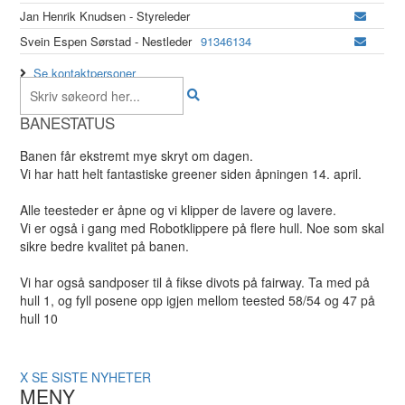
Jan Henrik Knudsen - Styreleder
Svein Espen Sørstad - Nestleder
91346134
Se kontaktpersoner
BANESTATUS
Banen får ekstremt mye skryt om dagen.
Vi har hatt helt fantastiske greener siden åpningen 14. april.
Alle teesteder er åpne og vi klipper de lavere og lavere.
Vi er også i gang med Robotklippere på flere hull. Noe som skal
sikre bedre kvalitet på banen.
Vi har også sandposer til å fikse divots på fairway. Ta med på
hull 1, og fyll posene opp igjen mellom teested 58/54 og 47 på
hull 10
X
SE SISTE NYHETER
MENY