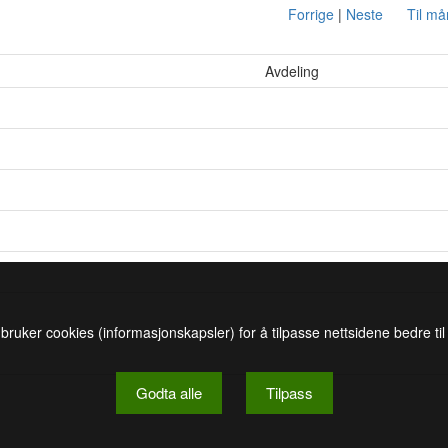
Forrige
|
Neste
Til m
Avdeling
 bruker cookies (informasjonskapsler) for å tilpasse nettsidene bedre ti
Godta alle
Tilpass