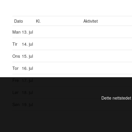
Dato
Kl.
Aktivitet
Man
13. jul
Tir
14. jul
Ons
15. jul
Tor
16. jul
Fre
17. jul
Lør
18. jul
Dette nettstedet
Søn
19. jul