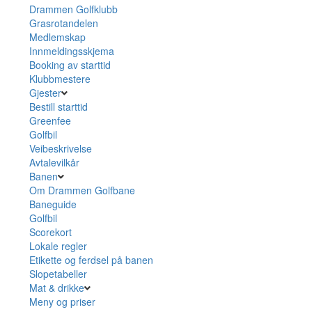
Drammen Golfklubb
Grasrotandelen
Medlemskap
Innmeldingsskjema
Booking av starttid
Klubbmestere
Gjester
Bestill starttid
Greenfee
Golfbil
Veibeskrivelse
Avtalevilkår
Banen
Om Drammen Golfbane
Baneguide
Golfbil
Scorekort
Lokale regler
Etikette og ferdsel på banen
Slopetabeller
Mat & drikke
Meny og priser