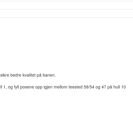
sikre bedre kvalitet på banen.
ll 1, og fyll posene opp igjen mellom teested 58/54 og 47 på hull 10