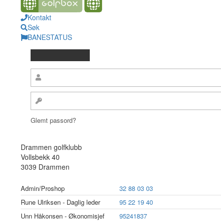
Kontakt
Søk
BANESTATUS
Glemt passord?
Drammen golfklubb
Vollsbekk 40
3039 Drammen
Admin/Proshop
32 88 03 03
Rune Ulriksen - Daglig leder
95 22 19 40
Unn Håkonsen - Økonomisjef
95241837