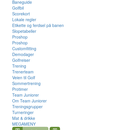
Baneguide
Golfbil
Scorekort
Lokale regler
Etikette og ferdsel på banen
Slopetabeller
Proshop
Proshop
Customfitting
Demodager
Golfreiser
Trening
Trenerteam
Veien til Golf
Sommertrening
Protimer
Team Juniorer
Om Team Juniorer
Treningsgrupper
Turneringer
Mat & drikke
MEGAMENY