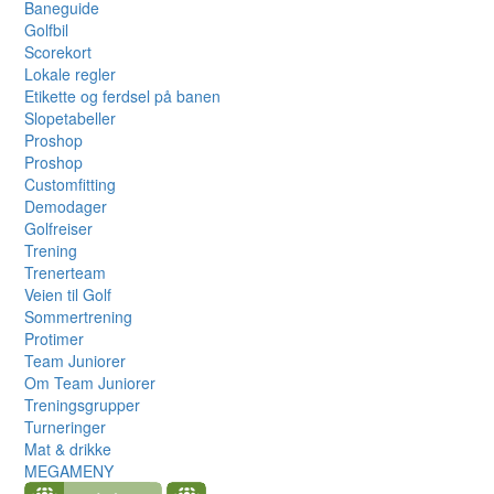
Baneguide
Golfbil
Scorekort
Lokale regler
Etikette og ferdsel på banen
Slopetabeller
Proshop
Proshop
Customfitting
Demodager
Golfreiser
Trening
Trenerteam
Veien til Golf
Sommertrening
Protimer
Team Juniorer
Om Team Juniorer
Treningsgrupper
Turneringer
Mat & drikke
MEGAMENY