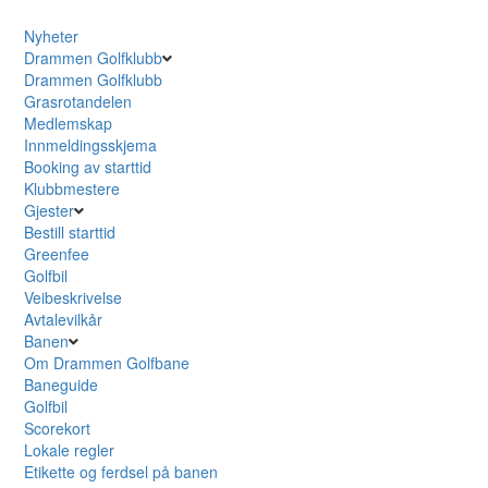
Nyheter
Drammen Golfklubb
Drammen Golfklubb
Grasrotandelen
Medlemskap
Innmeldingsskjema
Booking av starttid
Klubbmestere
Gjester
Bestill starttid
Greenfee
Golfbil
Veibeskrivelse
Avtalevilkår
Banen
Om Drammen Golfbane
Baneguide
Golfbil
Scorekort
Lokale regler
Etikette og ferdsel på banen