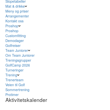
Slopetabeller
Mat & drikke
Meny og priser
Arrangementer
Kontakt oss
Proshop
Proshop
Customfitting
Demodager
Golfreiser
Team Juniorer
Om Team Juniorer
Treningsgrupper
GolfCamp 2026
Turneringer
Trening
Trenerteam
Veien til Golf
Sommertrening
Protimer
Aktivitetskalender