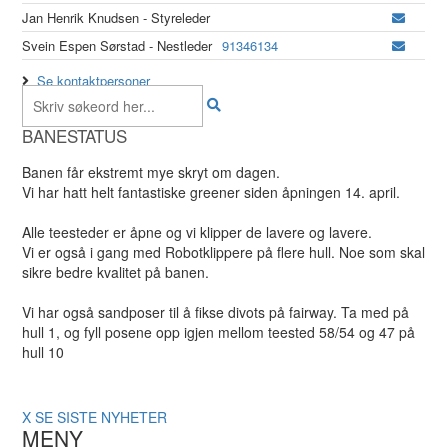
Jan Henrik Knudsen - Styreleder
Svein Espen Sørstad - Nestleder
91346134
Se kontaktpersoner
BANESTATUS
Banen får ekstremt mye skryt om dagen.
Vi har hatt helt fantastiske greener siden åpningen 14. april.
Alle teesteder er åpne og vi klipper de lavere og lavere.
Vi er også i gang med Robotklippere på flere hull. Noe som skal
sikre bedre kvalitet på banen.
Vi har også sandposer til å fikse divots på fairway. Ta med på
hull 1, og fyll posene opp igjen mellom teested 58/54 og 47 på
hull 10
X
SE SISTE NYHETER
MENY