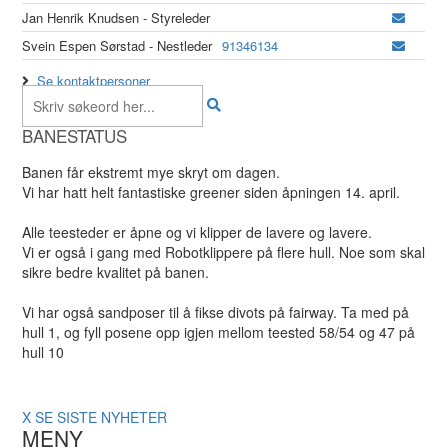
Jan Henrik Knudsen - Styreleder
Svein Espen Sørstad - Nestleder
91346134
Se kontaktpersoner
BANESTATUS
Banen får ekstremt mye skryt om dagen.
Vi har hatt helt fantastiske greener siden åpningen 14. april.
Alle teesteder er åpne og vi klipper de lavere og lavere.
Vi er også i gang med Robotklippere på flere hull. Noe som skal
sikre bedre kvalitet på banen.
Vi har også sandposer til å fikse divots på fairway. Ta med på
hull 1, og fyll posene opp igjen mellom teested 58/54 og 47 på
hull 10
X
SE SISTE NYHETER
MENY