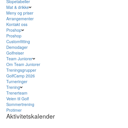
Slopetabeller
Mat & drikke
Meny og priser
Arrangementer
Kontakt oss
Proshop
Proshop
Customfitting
Demodager
Golfreiser
Team Juniorer
Om Team Juniorer
Treningsgrupper
GolfCamp 2026
Turneringer
Trening
Trenerteam
Veien til Golf
Sommertrening
Protimer
Aktivitetskalender