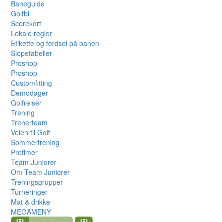
Baneguide
Golfbil
Scorekort
Lokale regler
Etikette og ferdsel på banen
Slopetabeller
Proshop
Proshop
Customfitting
Demodager
Golfreiser
Trening
Trenerteam
Veien til Golf
Sommertrening
Protimer
Team Juniorer
Om Team Juniorer
Treningsgrupper
Turneringer
Mat & drikke
MEGAMENY