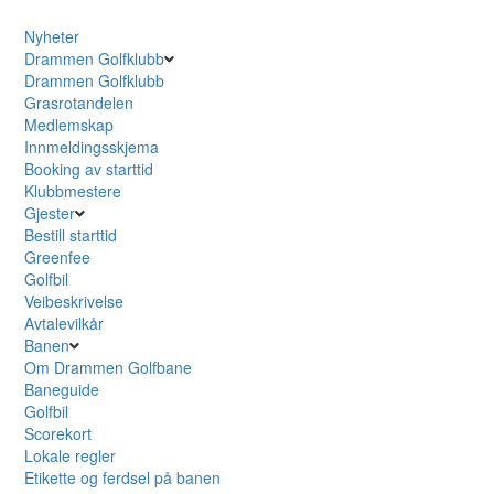
Nyheter
Drammen Golfklubb
Drammen Golfklubb
Grasrotandelen
Medlemskap
Innmeldingsskjema
Booking av starttid
Klubbmestere
Gjester
Bestill starttid
Greenfee
Golfbil
Veibeskrivelse
Avtalevilkår
Banen
Om Drammen Golfbane
Baneguide
Golfbil
Scorekort
Lokale regler
Etikette og ferdsel på banen