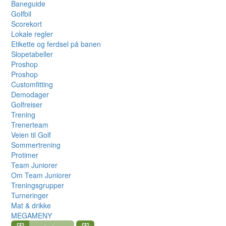
Baneguide
Golfbil
Scorekort
Lokale regler
Etikette og ferdsel på banen
Slopetabeller
Proshop
Proshop
Customfitting
Demodager
Golfreiser
Trening
Trenerteam
Veien til Golf
Sommertrening
Protimer
Team Juniorer
Om Team Juniorer
Treningsgrupper
Turneringer
Mat & drikke
MEGAMENY