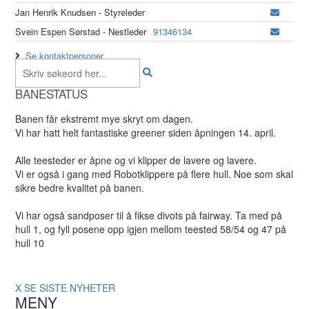
Jan Henrik Knudsen - Styreleder
Svein Espen Sørstad - Nestleder
91346134
Se kontaktpersoner
BANESTATUS
Banen får ekstremt mye skryt om dagen.
Vi har hatt helt fantastiske greener siden åpningen 14. april.
Alle teesteder er åpne og vi klipper de lavere og lavere.
Vi er også i gang med Robotklippere på flere hull. Noe som skal
sikre bedre kvalitet på banen.
Vi har også sandposer til å fikse divots på fairway. Ta med på
hull 1, og fyll posene opp igjen mellom teested 58/54 og 47 på
hull 10
X
SE SISTE NYHETER
MENY