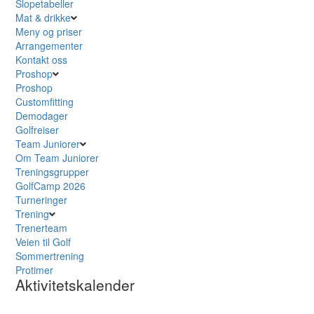
Slopetabeller
Mat & drikke
Meny og priser
Arrangementer
Kontakt oss
Proshop
Proshop
Customfitting
Demodager
Golfreiser
Team Juniorer
Om Team Juniorer
Treningsgrupper
GolfCamp 2026
Turneringer
Trening
Trenerteam
Veien til Golf
Sommertrening
Protimer
Aktivitetskalender