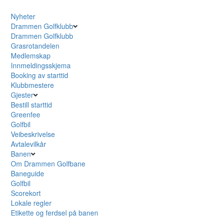
Nyheter
Drammen Golfklubb
Drammen Golfklubb
Grasrotandelen
Medlemskap
Innmeldingsskjema
Booking av starttid
Klubbmestere
Gjester
Bestill starttid
Greenfee
Golfbil
Veibeskrivelse
Avtalevilkår
Banen
Om Drammen Golfbane
Baneguide
Golfbil
Scorekort
Lokale regler
Etikette og ferdsel på banen