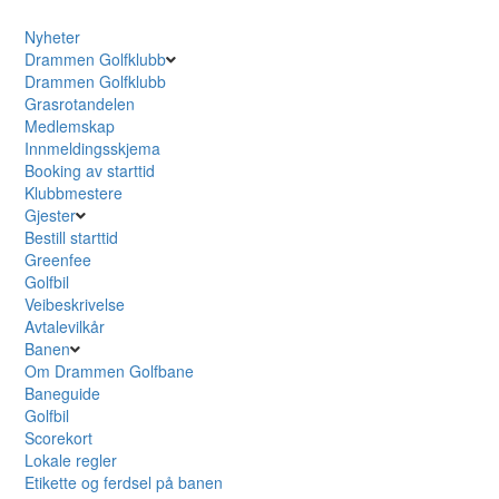
Nyheter
Drammen Golfklubb
Drammen Golfklubb
Grasrotandelen
Medlemskap
Innmeldingsskjema
Booking av starttid
Klubbmestere
Gjester
Bestill starttid
Greenfee
Golfbil
Veibeskrivelse
Avtalevilkår
Banen
Om Drammen Golfbane
Baneguide
Golfbil
Scorekort
Lokale regler
Etikette og ferdsel på banen