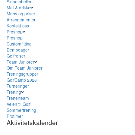
Slopetabeller
Mat & drikke
Meny og priser
Arrangementer
Kontakt oss
Proshop
Proshop
Customfitting
Demodager
Golfreiser
Team Juniorer
Om Team Juniorer
Treningsgrupper
GolfCamp 2026
Turneringer
Trening
Trenerteam
Veien til Golf
Sommertrening
Protimer
Aktivitetskalender