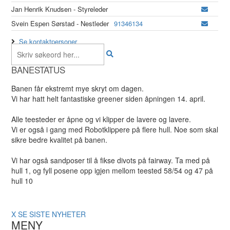
Jan Henrik Knudsen - Styreleder
Svein Espen Sørstad - Nestleder
91346134
Se kontaktpersoner
BANESTATUS
Banen får ekstremt mye skryt om dagen.
Vi har hatt helt fantastiske greener siden åpningen 14. april.
Alle teesteder er åpne og vi klipper de lavere og lavere.
Vi er også i gang med Robotklippere på flere hull. Noe som skal
sikre bedre kvalitet på banen.
Vi har også sandposer til å fikse divots på fairway. Ta med på
hull 1, og fyll posene opp igjen mellom teested 58/54 og 47 på
hull 10
X
SE SISTE NYHETER
MENY