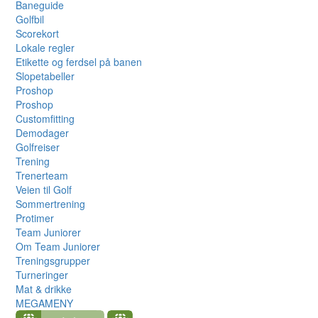
Baneguide
Golfbil
Scorekort
Lokale regler
Etikette og ferdsel på banen
Slopetabeller
Proshop
Proshop
Customfitting
Demodager
Golfreiser
Trening
Trenerteam
Veien til Golf
Sommertrening
Protimer
Team Juniorer
Om Team Juniorer
Treningsgrupper
Turneringer
Mat & drikke
MEGAMENY