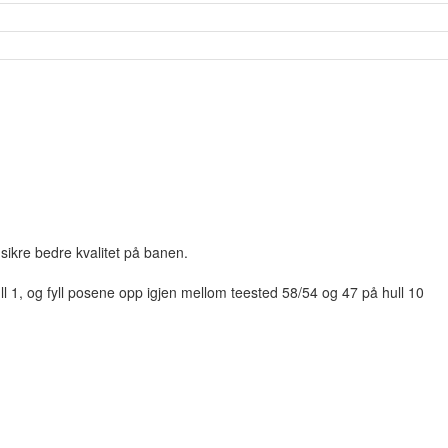
sikre bedre kvalitet på banen.
ll 1, og fyll posene opp igjen mellom teested 58/54 og 47 på hull 10