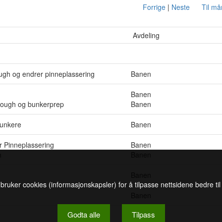
Forrige
|
Neste
Til m
Avdeling
ough og endrer pinneplassering
Banen
Banen
l rough og bunkerprep
Banen
bunkere
Banen
r Pinneplassering
Banen
h
Banen
Banen
 bruker cookies (informasjonskapsler) for å tilpasse nettsidene bedre ti
Banen
Godta alle
Tilpass