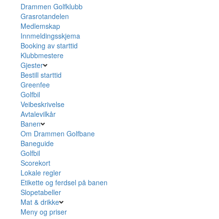
Drammen Golfklubb
Grasrotandelen
Medlemskap
Innmeldingsskjema
Booking av starttid
Klubbmestere
Gjester
Bestill starttid
Greenfee
Golfbil
Veibeskrivelse
Avtalevilkår
Banen
Om Drammen Golfbane
Baneguide
Golfbil
Scorekort
Lokale regler
Etikette og ferdsel på banen
Slopetabeller
Mat & drikke
Meny og priser