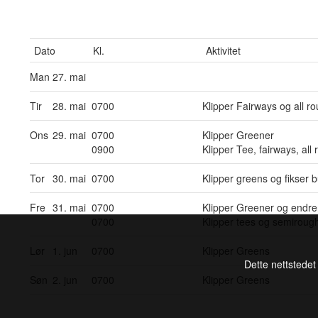
Dato
Kl.
Aktivitet
Man
27. mai
Tir
28. mai
0700
Klipper Fairways og all r
Ons
29. mai
0700
Klipper Greener
0900
Klipper Tee, fairways, al
Tor
30. mai
0700
Klipper greens og fikser 
Fre
31. mai
0700
Klipper Greener og endre
0700
Klipper tees og semiroug
Lør
1. jun
0700
Klipper Greens
Dette nettstedet
Søn
2. jun
0700
Klipper Greens