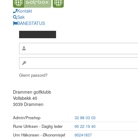
Kontakt
Søk
BANESTATUS
Glemt passord?
Drammen golfklubb
Vollsbekk 40
3039 Drammen
Admin/Proshop
32 88 03 03
Rune Ulriksen - Daglig leder
95 22 19 40
Unn Håkonsen - Økonomisjef
95241837