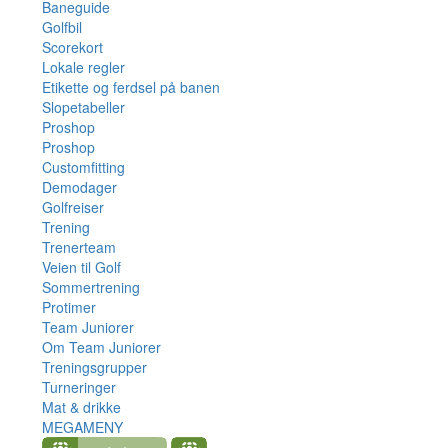
Baneguide
Golfbil
Scorekort
Lokale regler
Etikette og ferdsel på banen
Slopetabeller
Proshop
Proshop
Customfitting
Demodager
Golfreiser
Trening
Trenerteam
Veien til Golf
Sommertrening
Protimer
Team Juniorer
Om Team Juniorer
Treningsgrupper
Turneringer
Mat & drikke
MEGAMENY