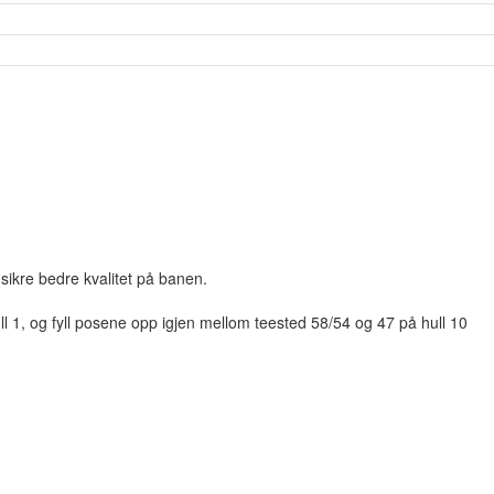
sikre bedre kvalitet på banen.
ll 1, og fyll posene opp igjen mellom teested 58/54 og 47 på hull 10