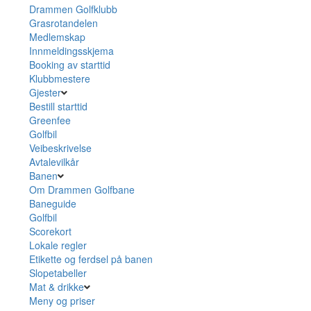
Drammen Golfklubb
Grasrotandelen
Medlemskap
Innmeldingsskjema
Booking av starttid
Klubbmestere
Gjester
Bestill starttid
Greenfee
Golfbil
Veibeskrivelse
Avtalevilkår
Banen
Om Drammen Golfbane
Baneguide
Golfbil
Scorekort
Lokale regler
Etikette og ferdsel på banen
Slopetabeller
Mat & drikke
Meny og priser