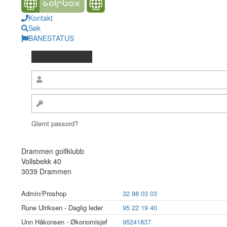
Kontakt
Søk
BANESTATUS
Glemt passord?
Drammen golfklubb
Vollsbekk 40
3039 Drammen
Admin/Proshop
32 88 03 03
Rune Ulriksen - Daglig leder
95 22 19 40
Unn Håkonsen - Økonomisjef
95241837