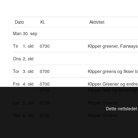
Dato
Kl.
Aktivitet
Man
30. sep
Tir
1. okt
0700
Klipper greener, Fairway
Ons
2. okt
Tor
3. okt
0700
Klipper greens og fikser 
Fre
4. okt
0700
Klipper Greener og endre
0700
Klipper tees og semiroug
Lør
5. okt
0700
Klipper Greens
Dette nettstedet
Søn
6. okt
0700
Klipper Greens