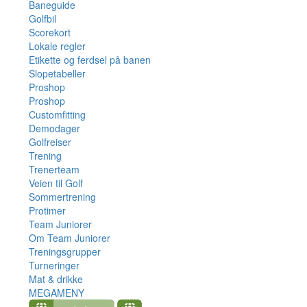
Baneguide
Golfbil
Scorekort
Lokale regler
Etikette og ferdsel på banen
Slopetabeller
Proshop
Proshop
Customfitting
Demodager
Golfreiser
Trening
Trenerteam
Veien til Golf
Sommertrening
Protimer
Team Juniorer
Om Team Juniorer
Treningsgrupper
Turneringer
Mat & drikke
MEGAMENY