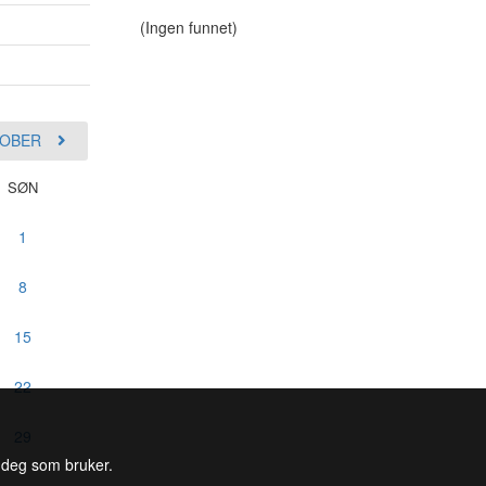
(Ingen funnet)
OBER
SØN
1
8
15
22
29
l deg som bruker.