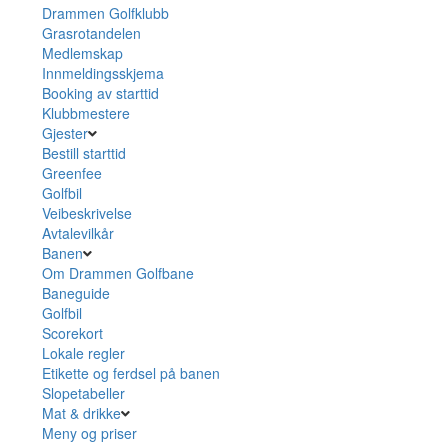
Drammen Golfklubb
Grasrotandelen
Medlemskap
Innmeldingsskjema
Booking av starttid
Klubbmestere
Gjester
Bestill starttid
Greenfee
Golfbil
Veibeskrivelse
Avtalevilkår
Banen
Om Drammen Golfbane
Baneguide
Golfbil
Scorekort
Lokale regler
Etikette og ferdsel på banen
Slopetabeller
Mat & drikke
Meny og priser