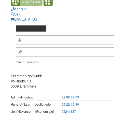
Kontakt
Søk
BANESTATUS
Glemt passord?
Drammen golfklubb
Vollsbekk 40
3039 Drammen
Admin/Proshop
32 88 03 03
Rune Ulriksen - Daglig leder
95 22 19 40
Unn Håkonsen - Økonomisjef
95241837