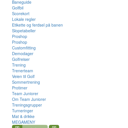
Baneguide
Golfbil
Scorekort
Lokale regler
Etikette og ferdsel på banen
Slopetabeller
Proshop
Proshop
Customfitting
Demodager
Golfreiser
Trening
Trenerteam
Veien til Golf
Sommertrening
Protimer
Team Juniorer
Om Team Juniorer
Treningsgrupper
Turneringer
Mat & drikke
MEGAMENY