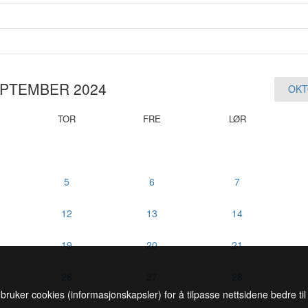
PTEMBER 2024
OKT
TOR
FRE
LØR
5
6
7
12
13
14
19
20
21
26
27
28
 bruker cookies (informasjonskapsler) for å tilpasse nettsidene bedre ti