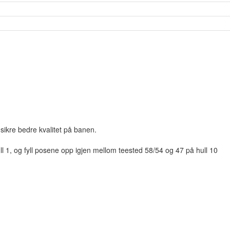
sikre bedre kvalitet på banen.
ll 1, og fyll posene opp igjen mellom teested 58/54 og 47 på hull 10