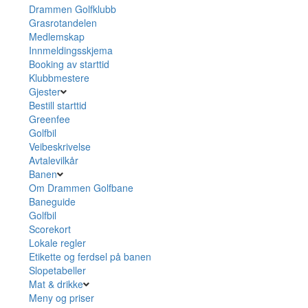
Drammen Golfklubb
Grasrotandelen
Medlemskap
Innmeldingsskjema
Booking av starttid
Klubbmestere
Gjester
Bestill starttid
Greenfee
Golfbil
Veibeskrivelse
Avtalevilkår
Banen
Om Drammen Golfbane
Baneguide
Golfbil
Scorekort
Lokale regler
Etikette og ferdsel på banen
Slopetabeller
Mat & drikke
Meny og priser