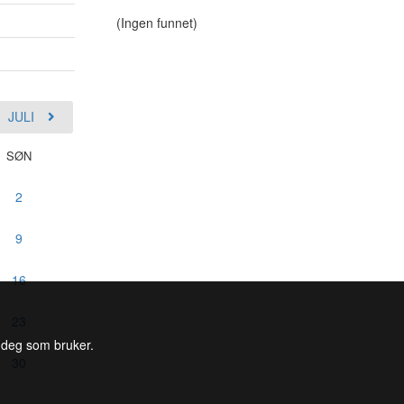
(Ingen funnet)
JULI
SØN
2
9
16
23
l deg som bruker.
30