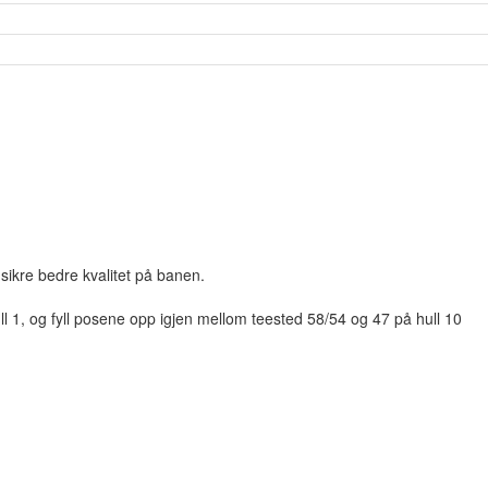
sikre bedre kvalitet på banen.
ll 1, og fyll posene opp igjen mellom teested 58/54 og 47 på hull 10