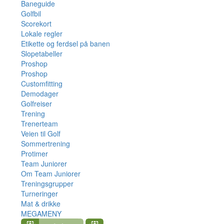
Baneguide
Golfbil
Scorekort
Lokale regler
Etikette og ferdsel på banen
Slopetabeller
Proshop
Proshop
Customfitting
Demodager
Golfreiser
Trening
Trenerteam
Veien til Golf
Sommertrening
Protimer
Team Juniorer
Om Team Juniorer
Treningsgrupper
Turneringer
Mat & drikke
MEGAMENY