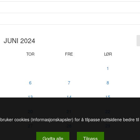
JUNI 2024
TOR
FRE
LØR
1
6
7
8
13
14
15
20
21
22
 bruker cookies (informasjonskapsler) for å tilpasse nettsidene bedre ti
27
28
29
Godta alle
Tilpass