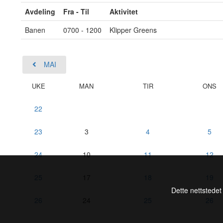
Avdeling
Fra - Til
Aktivitet
Banen
0700 - 1200
Klipper Greens
MAI
UKE
MAN
TIR
ONS
22
23
3
4
5
24
10
11
12
25
17
18
19
Dette nettstedet
26
24
25
26