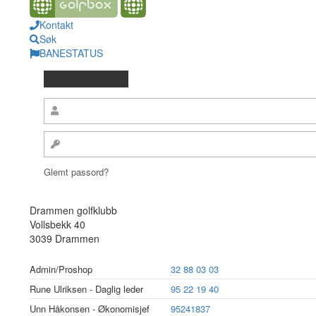
Kontakt
Søk
BANESTATUS
Glemt passord?
Drammen golfklubb
Vollsbekk 40
3039 Drammen
Admin/Proshop
32 88 03 03
Rune Ulriksen - Daglig leder
95 22 19 40
Unn Håkonsen - Økonomisjef
95241837