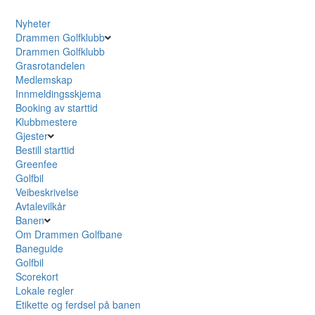
Nyheter
Drammen Golfklubb
Drammen Golfklubb
Grasrotandelen
Medlemskap
Innmeldingsskjema
Booking av starttid
Klubbmestere
Gjester
Bestill starttid
Greenfee
Golfbil
Veibeskrivelse
Avtalevilkår
Banen
Om Drammen Golfbane
Baneguide
Golfbil
Scorekort
Lokale regler
Etikette og ferdsel på banen