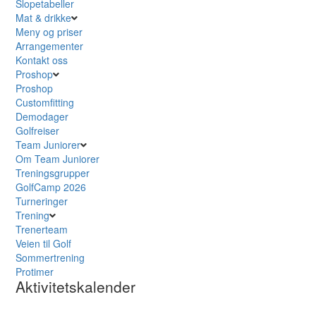
Slopetabeller
Mat & drikke
Meny og priser
Arrangementer
Kontakt oss
Proshop
Proshop
Customfitting
Demodager
Golfreiser
Team Juniorer
Om Team Juniorer
Treningsgrupper
GolfCamp 2026
Turneringer
Trening
Trenerteam
Veien til Golf
Sommertrening
Protimer
Aktivitetskalender