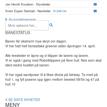
Jan Henrik Knudsen - Styreleder
Svein Espen Sørstad - Nestleder
91346134
Se kontaktpersoner
BANESTATUS
Banen får ekstremt mye skryt om dagen.
Vi har hatt helt fantastiske greener siden åpningen 14. april.
Alle teesteder er åpne og vi klipper de lavere og lavere.
Vi er også i gang med Robotklippere på flere hull. Noe som skal
sikre bedre kvalitet på banen.
Vi har også sandposer til å fikse divots på fairway. Ta med på
hull 1, og fyll posene opp igjen mellom teested 58/54 og 47 på
hull 10
X
SE SISTE NYHETER
MENY