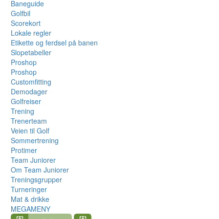
Baneguide
Golfbil
Scorekort
Lokale regler
Etikette og ferdsel på banen
Slopetabeller
Proshop
Proshop
Customfitting
Demodager
Golfreiser
Trening
Trenerteam
Veien til Golf
Sommertrening
Protimer
Team Juniorer
Om Team Juniorer
Treningsgrupper
Turneringer
Mat & drikke
MEGAMENY