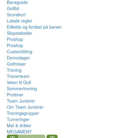
Baneguide
Golfbil
Scorekort
Lokale regler
Etikette og ferdsel på banen
Slopetabeller
Proshop
Proshop
Customfitting
Demodager
Golfreiser
Trening
Trenerteam
Veien til Golf
Sommertrening
Protimer
Team Juniorer
Om Team Juniorer
Treningsgrupper
Turneringer
Mat & drikke
MEGAMENY