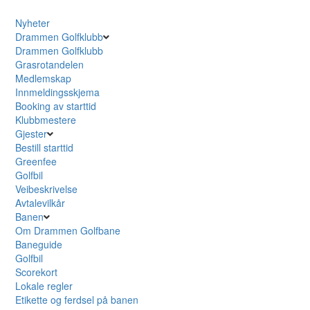
Nyheter
Drammen Golfklubb
Drammen Golfklubb
Grasrotandelen
Medlemskap
Innmeldingsskjema
Booking av starttid
Klubbmestere
Gjester
Bestill starttid
Greenfee
Golfbil
Veibeskrivelse
Avtalevilkår
Banen
Om Drammen Golfbane
Baneguide
Golfbil
Scorekort
Lokale regler
Etikette og ferdsel på banen