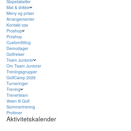
Slopetabeller
Mat & drikke
Meny og priser
Arrangementer
Kontakt oss
Proshop
Proshop
Customfitting
Demodager
Golfreiser
Team Juniorer
Om Team Juniorer
Treningsgrupper
GolfCamp 2026
Turneringer
Trening
Trenerteam
Veien til Golf
Sommertrening
Protimer
Aktivitetskalender