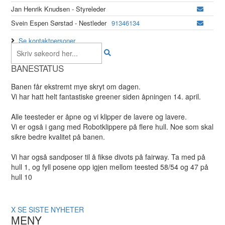
Jan Henrik Knudsen - Styreleder
Svein Espen Sørstad - Nestleder
91346134
Se kontaktpersoner
BANESTATUS
Banen får ekstremt mye skryt om dagen.
Vi har hatt helt fantastiske greener siden åpningen 14. april.
Alle teesteder er åpne og vi klipper de lavere og lavere.
Vi er også i gang med Robotklippere på flere hull. Noe som skal
sikre bedre kvalitet på banen.
Vi har også sandposer til å fikse divots på fairway. Ta med på
hull 1, og fyll posene opp igjen mellom teested 58/54 og 47 på
hull 10
X
SE SISTE NYHETER
MENY