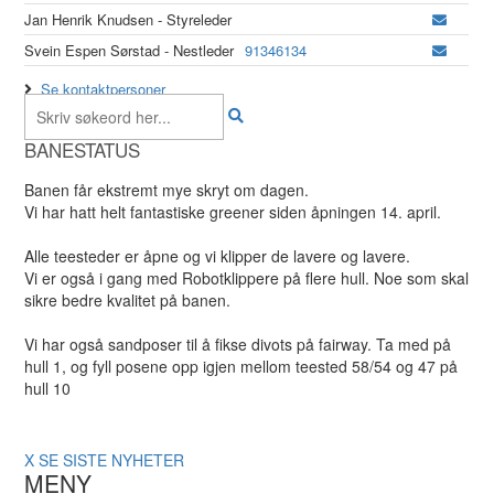
Jan Henrik Knudsen - Styreleder
Svein Espen Sørstad - Nestleder
91346134
Se kontaktpersoner
BANESTATUS
Banen får ekstremt mye skryt om dagen.
Vi har hatt helt fantastiske greener siden åpningen 14. april.
Alle teesteder er åpne og vi klipper de lavere og lavere.
Vi er også i gang med Robotklippere på flere hull. Noe som skal
sikre bedre kvalitet på banen.
Vi har også sandposer til å fikse divots på fairway. Ta med på
hull 1, og fyll posene opp igjen mellom teested 58/54 og 47 på
hull 10
X
SE SISTE NYHETER
MENY