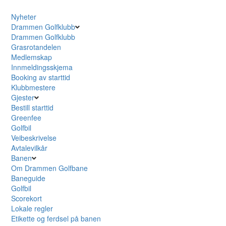
Nyheter
Drammen Golfklubb
Drammen Golfklubb
Grasrotandelen
Medlemskap
Innmeldingsskjema
Booking av starttid
Klubbmestere
Gjester
Bestill starttid
Greenfee
Golfbil
Veibeskrivelse
Avtalevilkår
Banen
Om Drammen Golfbane
Baneguide
Golfbil
Scorekort
Lokale regler
Etikette og ferdsel på banen