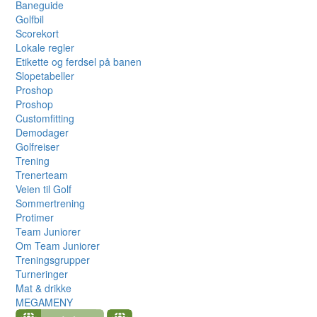
Baneguide
Golfbil
Scorekort
Lokale regler
Etikette og ferdsel på banen
Slopetabeller
Proshop
Proshop
Customfitting
Demodager
Golfreiser
Trening
Trenerteam
Veien til Golf
Sommertrening
Protimer
Team Juniorer
Om Team Juniorer
Treningsgrupper
Turneringer
Mat & drikke
MEGAMENY