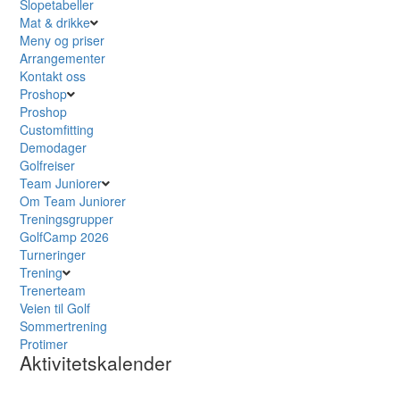
Slopetabeller
Mat & drikke
Meny og priser
Arrangementer
Kontakt oss
Proshop
Proshop
Customfitting
Demodager
Golfreiser
Team Juniorer
Om Team Juniorer
Treningsgrupper
GolfCamp 2026
Turneringer
Trening
Trenerteam
Veien til Golf
Sommertrening
Protimer
Aktivitetskalender