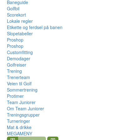
Baneguide
Golfbil
Scorekort
Lokale regler
Etikette og ferdsel på banen
Slopetabeller
Proshop
Proshop
Customfitting
Demodager
Golfreiser
Trening
Trenerteam
Veien til Golf
Sommertrening
Protimer
Team Juniorer
Om Team Juniorer
Treningsgrupper
Turneringer
Mat & drikke
MEGAMENY