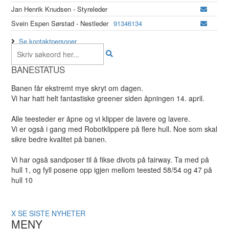
Jan Henrik Knudsen - Styreleder
Svein Espen Sørstad - Nestleder
91346134
Se kontaktpersoner
BANESTATUS
Banen får ekstremt mye skryt om dagen.
Vi har hatt helt fantastiske greener siden åpningen 14. april.
Alle teesteder er åpne og vi klipper de lavere og lavere.
Vi er også i gang med Robotklippere på flere hull. Noe som skal
sikre bedre kvalitet på banen.
Vi har også sandposer til å fikse divots på fairway. Ta med på
hull 1, og fyll posene opp igjen mellom teested 58/54 og 47 på
hull 10
X
SE SISTE NYHETER
MENY