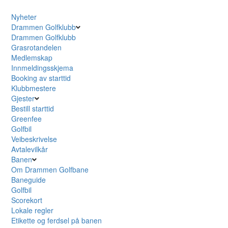
Nyheter
Drammen Golfklubb
Drammen Golfklubb
Grasrotandelen
Medlemskap
Innmeldingsskjema
Booking av starttid
Klubbmestere
Gjester
Bestill starttid
Greenfee
Golfbil
Veibeskrivelse
Avtalevilkår
Banen
Om Drammen Golfbane
Baneguide
Golfbil
Scorekort
Lokale regler
Etikette og ferdsel på banen