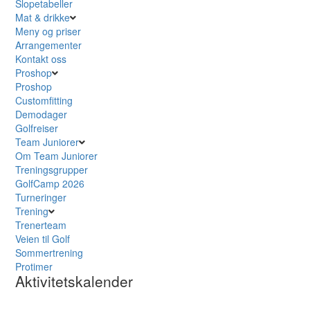
Slopetabeller
Mat & drikke
Meny og priser
Arrangementer
Kontakt oss
Proshop
Proshop
Customfitting
Demodager
Golfreiser
Team Juniorer
Om Team Juniorer
Treningsgrupper
GolfCamp 2026
Turneringer
Trening
Trenerteam
Veien til Golf
Sommertrening
Protimer
Aktivitetskalender