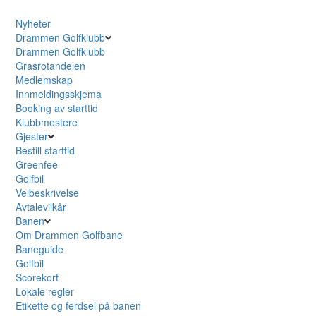
Nyheter
Drammen Golfklubb
Drammen Golfklubb
Grasrotandelen
Medlemskap
Innmeldingsskjema
Booking av starttid
Klubbmestere
Gjester
Bestill starttid
Greenfee
Golfbil
Veibeskrivelse
Avtalevilkår
Banen
Om Drammen Golfbane
Baneguide
Golfbil
Scorekort
Lokale regler
Etikette og ferdsel på banen