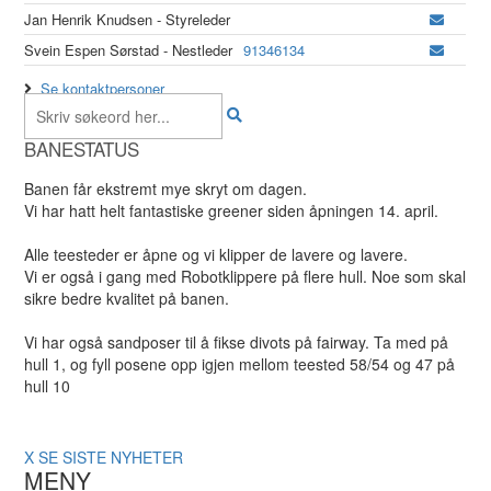
Jan Henrik Knudsen - Styreleder
Svein Espen Sørstad - Nestleder
91346134
Se kontaktpersoner
BANESTATUS
Banen får ekstremt mye skryt om dagen.
Vi har hatt helt fantastiske greener siden åpningen 14. april.
Alle teesteder er åpne og vi klipper de lavere og lavere.
Vi er også i gang med Robotklippere på flere hull. Noe som skal
sikre bedre kvalitet på banen.
Vi har også sandposer til å fikse divots på fairway. Ta med på
hull 1, og fyll posene opp igjen mellom teested 58/54 og 47 på
hull 10
X
SE SISTE NYHETER
MENY