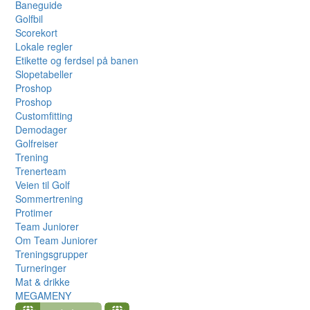
Baneguide
Golfbil
Scorekort
Lokale regler
Etikette og ferdsel på banen
Slopetabeller
Proshop
Proshop
Customfitting
Demodager
Golfreiser
Trening
Trenerteam
Veien til Golf
Sommertrening
Protimer
Team Juniorer
Om Team Juniorer
Treningsgrupper
Turneringer
Mat & drikke
MEGAMENY