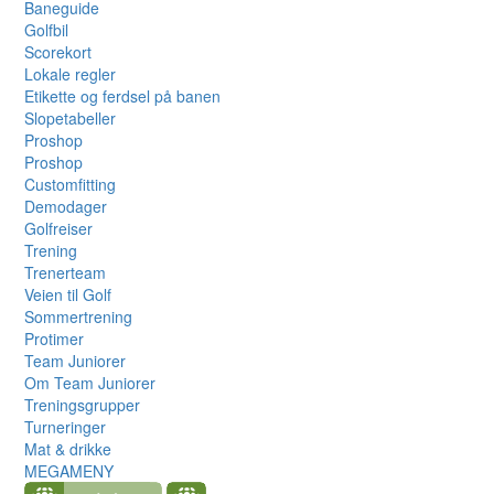
Baneguide
Golfbil
Scorekort
Lokale regler
Etikette og ferdsel på banen
Slopetabeller
Proshop
Proshop
Customfitting
Demodager
Golfreiser
Trening
Trenerteam
Veien til Golf
Sommertrening
Protimer
Team Juniorer
Om Team Juniorer
Treningsgrupper
Turneringer
Mat & drikke
MEGAMENY