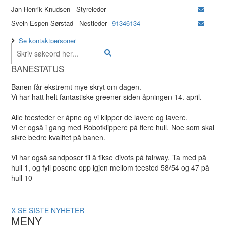
Jan Henrik Knudsen - Styreleder
Svein Espen Sørstad - Nestleder
91346134
Se kontaktpersoner
BANESTATUS
Banen får ekstremt mye skryt om dagen.
Vi har hatt helt fantastiske greener siden åpningen 14. april.
Alle teesteder er åpne og vi klipper de lavere og lavere.
Vi er også i gang med Robotklippere på flere hull. Noe som skal
sikre bedre kvalitet på banen.
Vi har også sandposer til å fikse divots på fairway. Ta med på
hull 1, og fyll posene opp igjen mellom teested 58/54 og 47 på
hull 10
X
SE SISTE NYHETER
MENY