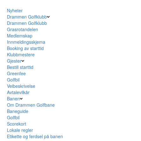
Nyheter
Drammen Golfklubb
Drammen Golfklubb
Grasrotandelen
Medlemskap
Innmeldingsskjema
Booking av starttid
Klubbmestere
Gjester
Bestill starttid
Greenfee
Golfbil
Veibeskrivelse
Avtalevilkår
Banen
Om Drammen Golfbane
Baneguide
Golfbil
Scorekort
Lokale regler
Etikette og ferdsel på banen