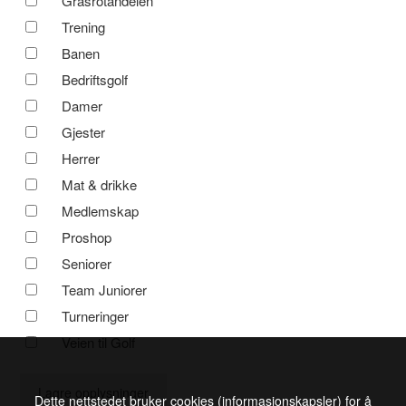
Grasrotandelen
Trening
Banen
Bedriftsgolf
Damer
Gjester
Herrer
Mat & drikke
Medlemskap
Proshop
Seniorer
Team Juniorer
Turneringer
Veien til Golf
Dette nettstedet bruker cookies (informasjonskapsler) for å